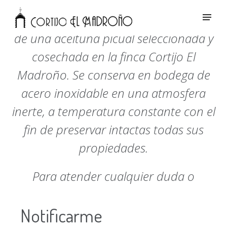
El Aceite de Oliva Virgen Extra procede
de una aceituna picual seleccionada y
cosechada en la finca Cortijo El
Madroño. Se conserva en bodega de
acero inoxidable en una atmosfera
inerte, a temperatura constante con el
fin de preservar intactas todas sus
propiedades.
Para atender cualquier duda o
consulta
Notificarme
Móvil:
667 762 546
Fijo:
953 124 913