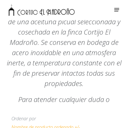
El Aceite de Oliva Virgen Extra procede
de una aceituna picual seleccionada y
cosechada en la finca Cortijo El
Madroño. Se conserva en bodega de
acero inoxidable en una atmosfera
inerte, a temperatura constante con el
fin de preservar intactas todas sus
propiedades.
Para atender cualquier duda o
consulta
Móvil:
667 762 546
Fijo:
953 124 913
Ordenar por
Nombre de producto ordenado +/-