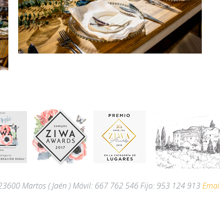
23600
Martos
( Jaén ) Móvil
:
667 762 546 Fijo
:
953 124 913
Emai