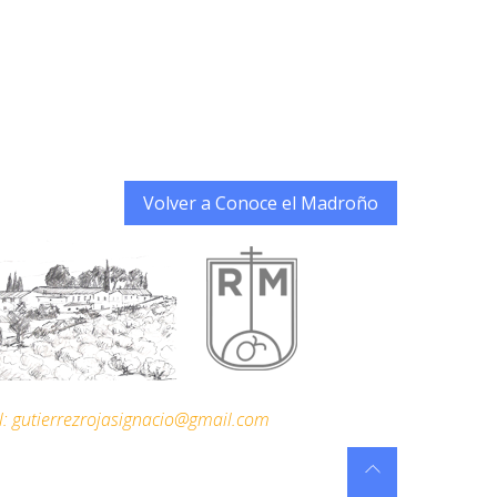
Volver a Conoce el Madroño
l: gutierrezrojasignacio@gmail.com