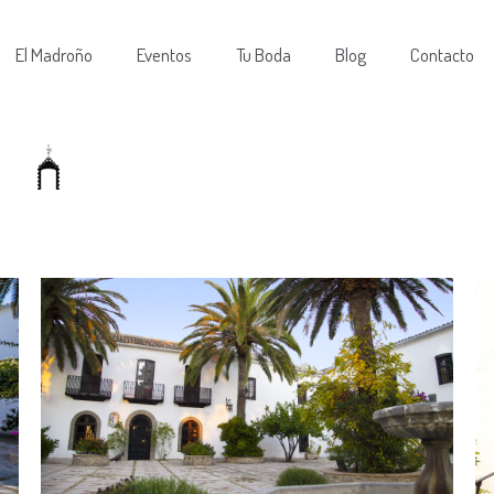
El Madroño
Eventos
Tu Boda
Blog
Contacto
.
Ideal para un catering de buen lustre, su alrededor cuenta c