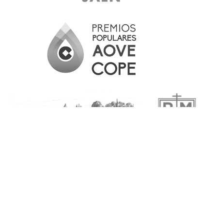
Crta. Santiago de Calatrava, km. 9
23600
Martos
( Jaén )